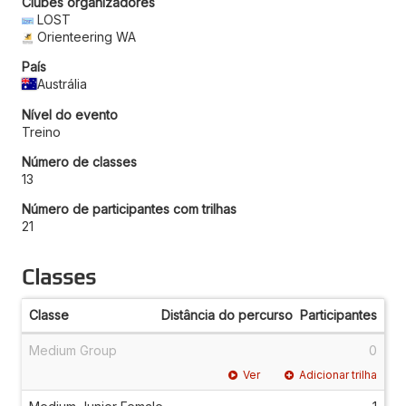
Clubes organizadores
LOST
Orienteering WA
País
Austrália
Nível do evento
Treino
Número de classes
13
Número de participantes com trilhas
21
Classes
Classe
Distância do percurso
Participantes
Medium Group
0
Ver
Adicionar trilha