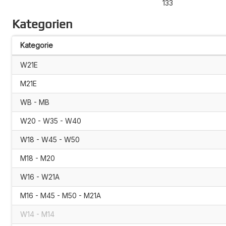
133
Kategorien
Kategorie
W21E
M21E
WB - MB
W20 - W35 - W40
W18 - W45 - W50
M18 - M20
W16 - W21A
M16 - M45 - M50 - M21A
W14 - M14