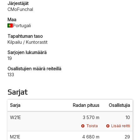
Järjestäjät
CMoFunchal
Maa
Portugali
Tapahtuman taso
Kilpailu / Kuntorastit
Sarjojen lukumäärä
19
Osallistujien määrä reiteillä
133
Sarjat
Sarja
Radan pituus
Osallistujia
W21E
3 570 m
10
Toista
Lisää reitti
M21E
4 680 m
29