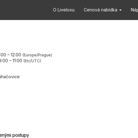
O Liveloxu
Cenová nabídka
Ná
0:00
–
12:00
Europe/Prague
9:00
–
11:00
Etc/UTC
uhačovice
lenými postupy