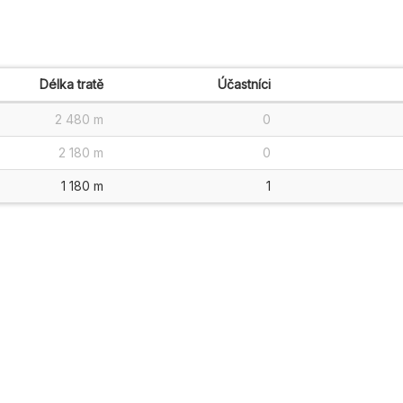
Délka tratě
Účastníci
2 480 m
0
2 180 m
0
1 180 m
1