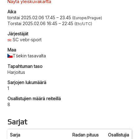
Näytä yleiskuvakartta
Aika
torstai 2025.02.06 17.45
–
23.45
Europe/Prague
Torstai 2025.02.06 16:45
–
22:45
Etc/UTC
Järjestäjät
SC vebr-sport
Maa
Tšekin tasavalta
Tapahtuman taso
Harjoitus
Sarjojen lukumäärä
1
Osallistujien määrä reiteillä
8
Sarjat
Sarja
Radan pituus
Osallistujia