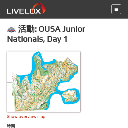
活動: OUSA Junior
Nationals, Day 1
Show overview map
時間