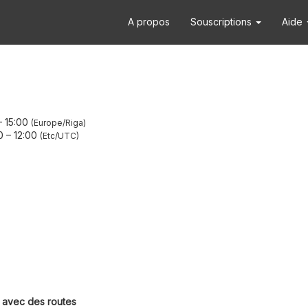
A propos
Souscriptions
Aide
–
15:00
Europe/Riga
0
–
12:00
Etc/UTC
 avec des routes