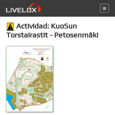
Actividad: KuoSun
Torstairastit - Petosenmäki