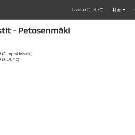
Liveloxについて
料金
t - Petosenmäki
0
Europe/Helsinki
0
Etc/UTC