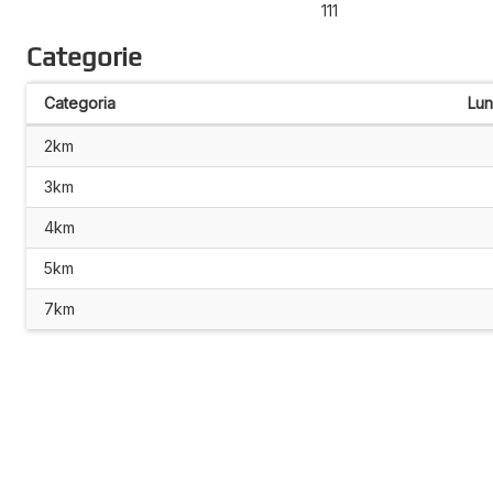
111
Categorie
Categoria
Lu
2km
3km
4km
5km
7km