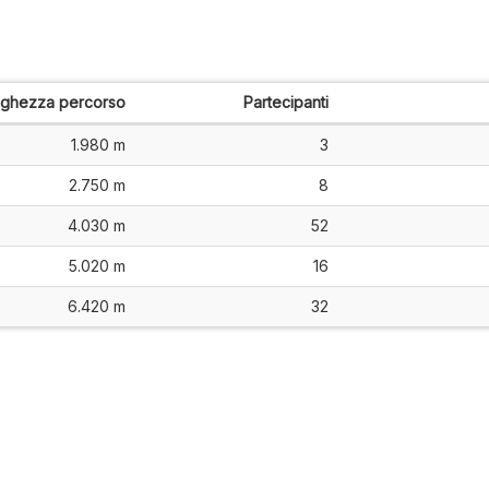
nghezza percorso
Partecipanti
1.980 m
3
2.750 m
8
4.030 m
52
5.020 m
16
6.420 m
32