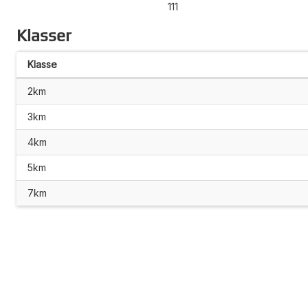
111
Klasser
Klasse
2km
3km
4km
5km
7km