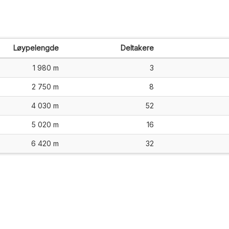
Løypelengde
Deltakere
1 980 m
3
2 750 m
8
4 030 m
52
5 020 m
16
6 420 m
32