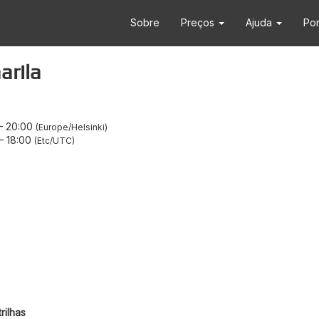
Sobre
Preços
Ajuda
Po
arila
–
20:00
Europe/Helsinki
–
18:00
Etc/UTC
rilhas