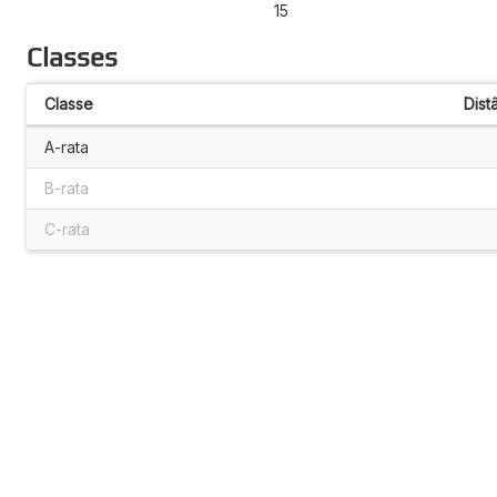
15
Classes
Classe
Dist
A-rata
B-rata
C-rata