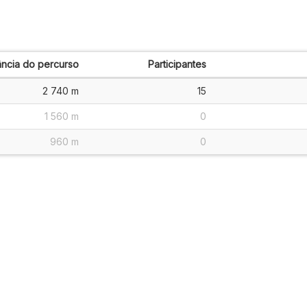
ância do percurso
Participantes
2 740 m
15
1 560 m
0
960 m
0