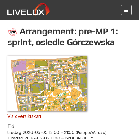
Arrangement: pre-MP 1:
sprint, osiedle Górczewska
Vis oversiktskart
Tid
tirsdag 2026-05-05 13:00
–
21:00
Europe/Warsaw
Tirsdag 2026-05-05 11:00
–
19:00
Etc/UTC