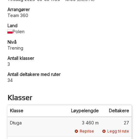
Arrangører
Team 360
Land
Polen
Nivå
Trening
Antall klasser
3
Antall deltakere med ruter
34
Klasser
Klasse
Løypelengde
Deltakere
Długa
3 460 m
27
Reprise
Legg til rute