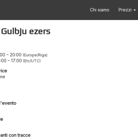
Chi siamo
Prezzi
 Gulbju ezers
:00
–
20:00
Europe/Riga
:00
–
17:00
Etc/UTC
rice
eme
l'evento
ie
anti con tracce