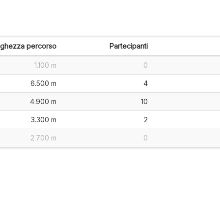
nghezza percorso
Partecipanti
1.100 m
0
6.500 m
4
4.900 m
10
3.300 m
2
2.700 m
0