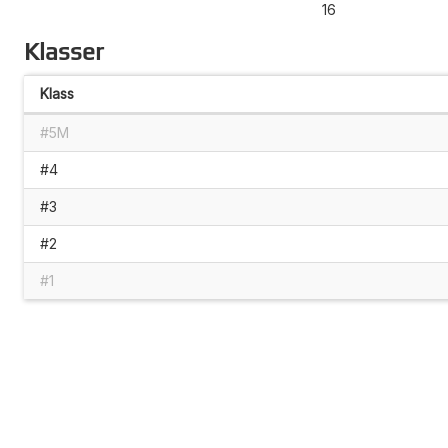
16
Klasser
Klass
#5M
#4
#3
#2
#1