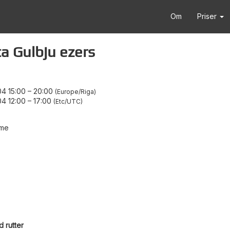
Om
Priser
ta Gulbju ezers
4 15:00
–
20:00
Europe/Riga
4 12:00
–
17:00
Etc/UTC
eme
 rutter