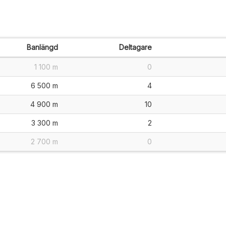
Banlängd
Deltagare
1 100 m
0
6 500 m
4
4 900 m
10
3 300 m
2
2 700 m
0