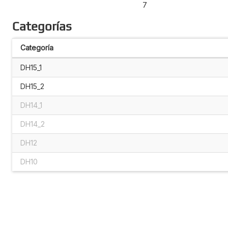
7
Categorías
Categoría
DH15_1
DH15_2
DH14_1
DH14_2
DH12
DH10