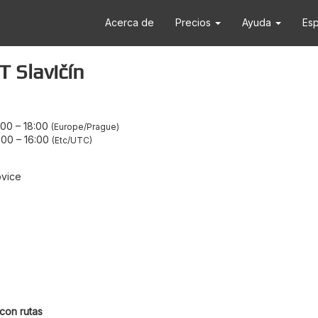
Acerca de
Precios
Ayuda
Es
 Slavičín
:00
–
18:00
Europe/Prague
:00
–
16:00
Etc/UTC
ovice
con rutas