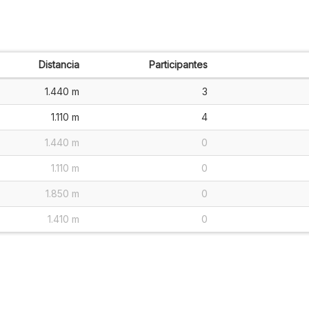
Distancia
Participantes
1.440 m
3
1.110 m
4
1.440 m
0
1.110 m
0
1.850 m
0
1.410 m
0