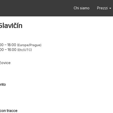
Chi siamo
Prezzi
lavičín
00
–
18:00
Europe/Prague
:00
–
16:00
Etc/UTC
čovice
ento
 con tracce