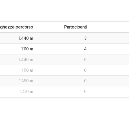
nghezza percorso
Partecipanti
1.440 m
3
1.110 m
4
1.440 m
0
1.110 m
0
1.850 m
0
1.410 m
0