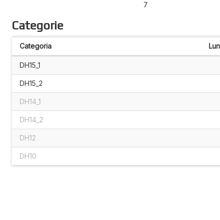
7
Categorie
Categoria
Lu
DH15_1
DH15_2
DH14_1
DH14_2
DH12
DH10