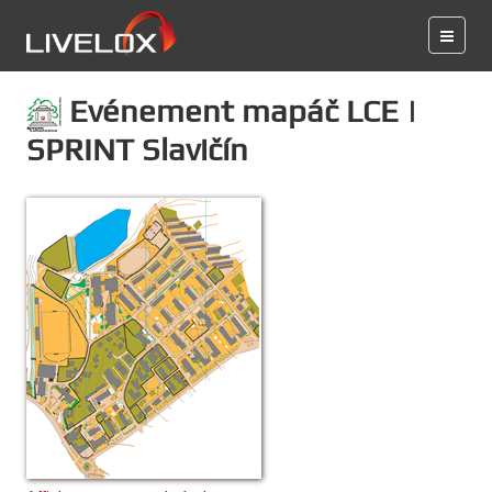
Evénement mapáč LCE |
SPRINT Slavičín