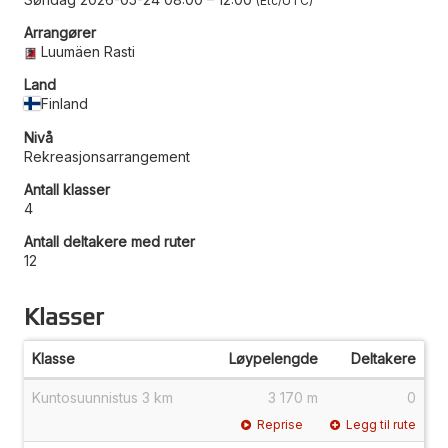
Etc/UTC
Arrangører
Luumäen Rasti
Land
Finland
Nivå
Rekreasjonsarrangement
Antall klasser
4
Antall deltakere med ruter
12
Klasser
Klasse
Løypelengde
Deltakere
Kuntosuunnistus 3 km
3 170 m
0
Reprise
Legg til rute