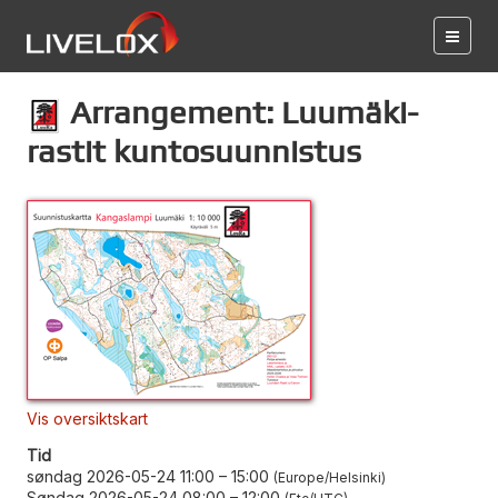
Arrangement: Luumäki-
rastit kuntosuunnistus
Vis oversiktskart
Tid
søndag 2026-05-24 11:00
–
15:00
Europe/Helsinki
Søndag 2026-05-24 08:00
–
12:00