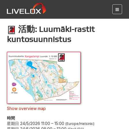
活動: Luumäki-rastit
kuntosuunnistus
Show overview map
時間
星期日 24/5/2026 11:00
–
15:00
Europe/Helsinki
星期日 24/5/2026 08:00
–
12:00