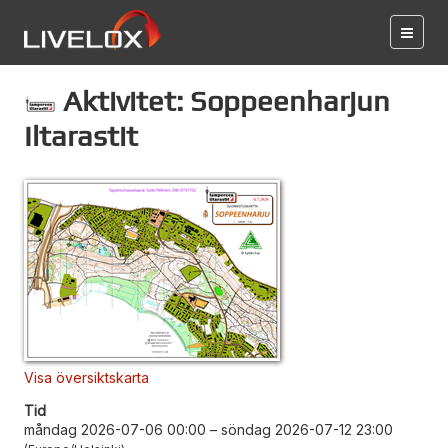
Aktivitet: Soppeenharjun
Iltarastit
Visa översiktskarta
Tid
måndag 2026-07-06 00:00
–
söndag 2026-07-12 23:00