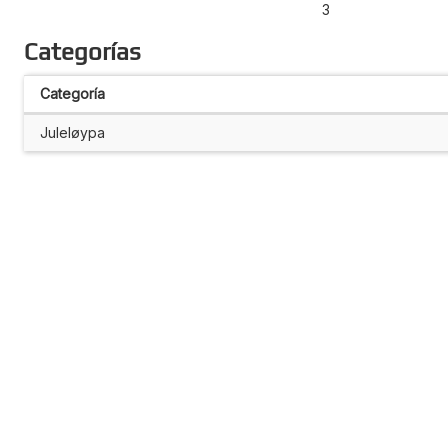
3
Categorías
Categoría
Juleløypa