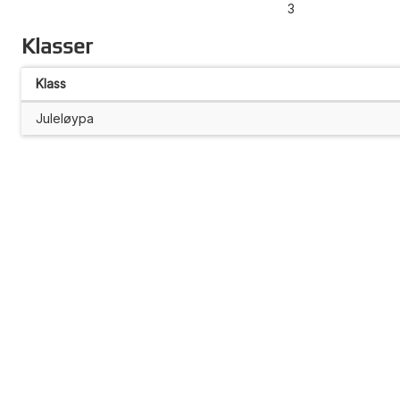
3
Klasser
Klass
Juleløypa