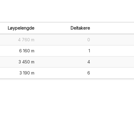
Løypelengde
Deltakere
4 760 m
0
6 160 m
1
3 450 m
4
3 190 m
6