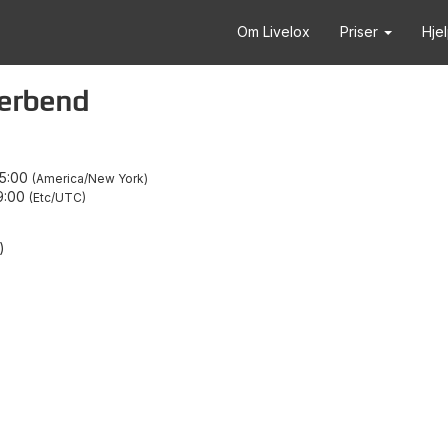
Om Livelox
Priser
Hje
erbend
15:00
America/New York
9:00
Etc/UTC
)