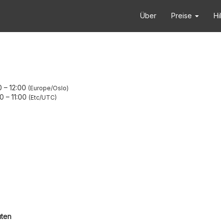
Über
Preise
Hi
0
–
12:00
Europe/Oslo
00
–
11:00
Etc/UTC
uten