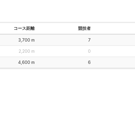
コース距離
競技者
3,700 m
7
2,200 m
0
4,600 m
6