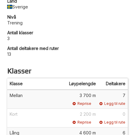
Land
Sverige
Nivå
Trening
Antall klasser
3
Antall deltakere med ruter
13
Klasser
Klasse
Løypelengde
Deltakere
Mellan
3 700 m
7
Reprise
Legg til rute
Kort
2 200 m
0
Reprise
Legg til rute
Lång
4 600 m
6