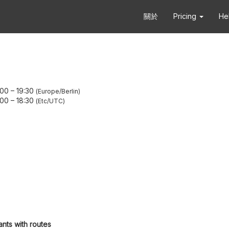
關於
Pricing
He
:00
–
19:30
Europe/Berlin
:00
–
18:30
Etc/UTC
ants with routes