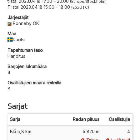
tiistai 2023.04.18 17.00
–
20.00
Europe/Stockholm
Tiistai 2023.04.18 15:00
–
18:00
Etc/UTC
Järjestäjät
Ronneby OK
Maa
Ruotsi
Tapahtuman taso
Harjoitus
Sarjojen lukumäärä
4
Osallistujien määrä reiteillä
8
Sarjat
Sarja
Radan pituus
Osallistujia
Blå 5,8 km
5 820 m
4
Toista
Lisää reitti