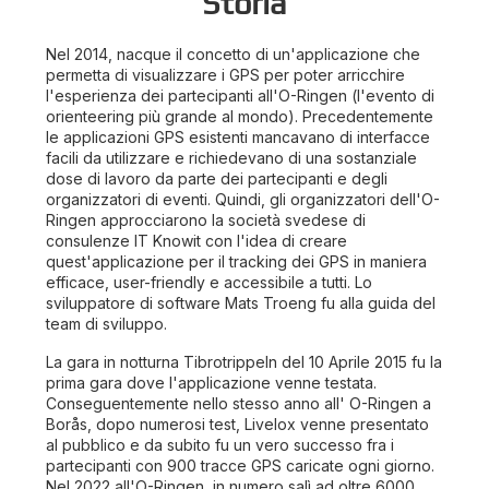
Storia
Nel 2014, nacque il concetto di un'applicazione che
permetta di visualizzare i GPS per poter arricchire
l'esperienza dei partecipanti all'O-Ringen (l'evento di
orienteering più grande al mondo). Precedentemente
le applicazioni GPS esistenti mancavano di interfacce
facili da utilizzare e richiedevano di una sostanziale
dose di lavoro da parte dei partecipanti e degli
organizzatori di eventi. Quindi, gli organizzatori dell'O-
Ringen approcciarono la società svedese di
consulenze IT Knowit con l'idea di creare
quest'applicazione per il tracking dei GPS in maniera
efficace, user-friendly e accessibile a tutti. Lo
sviluppatore di software Mats Troeng fu alla guida del
team di sviluppo.
La gara in notturna Tibrotrippeln del 10 Aprile 2015 fu la
prima gara dove l'applicazione venne testata.
Conseguentemente nello stesso anno all' O-Ringen a
Borås, dopo numerosi test, Livelox venne presentato
al pubblico e da subito fu un vero successo fra i
Esplora 1232 della settimana scorsa
partecipanti con 900 tracce GPS caricate ogni giorno.
Nel 2022 all'O-Ringen, in numero salì ad oltre 6000