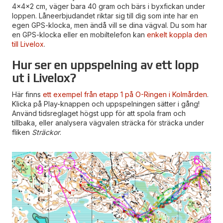
4x4x2 cm, väger bara 40 gram och bärs i byxfickan under
loppen. Låneerbjudandet riktar sig till dig som inte har en
egen GPS-klocka, men ändå vill se dina vägval. Du som har
en GPS-klocka eller en mobiltelefon kan
enkelt koppla den
till Livelox
.
Hur ser en uppspelning av ett lopp
ut i Livelox?
Här finns
ett exempel från etapp 1 på O-Ringen i Kolmården
.
Klicka på Play-knappen och uppspelningen sätter i gång!
Använd tidsreglaget högst upp för att spola fram och
tillbaka, eller analysera vägvalen sträcka för sträcka under
fliken
Sträckor
.