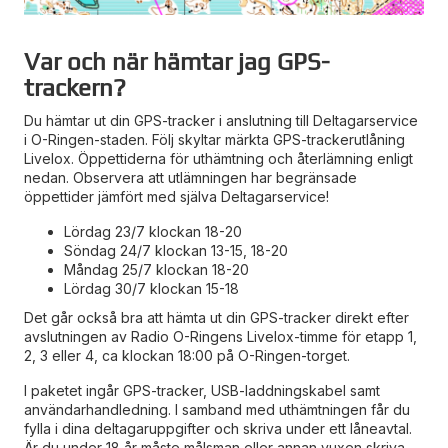
Var och när hämtar jag GPS-
trackern?
Du hämtar ut din GPS-tracker i anslutning till Deltagarservice
i O-Ringen-staden. Följ skyltar märkta GPS-trackerutlåning
Livelox. Öppettiderna för uthämtning och återlämning enligt
nedan. Observera att utlämningen har begränsade
öppettider jämfört med själva Deltagarservice!
Lördag 23/7 klockan 18-20
Söndag 24/7 klockan 13-15, 18-20
Måndag 25/7 klockan 18-20
Lördag 30/7 klockan 15-18
Det går också bra att hämta ut din GPS-tracker direkt efter
avslutningen av Radio O-Ringens Livelox-timme för etapp 1,
2, 3 eller 4, ca klockan 18:00 på O-Ringen-torget.
I paketet ingår GPS-tracker, USB-laddningskabel samt
användarhandledning. I samband med uthämtningen får du
fylla i dina deltagaruppgifter och skriva under ett låneavtal.
Är du under 18 år måste målsman eller annan vuxen skriva