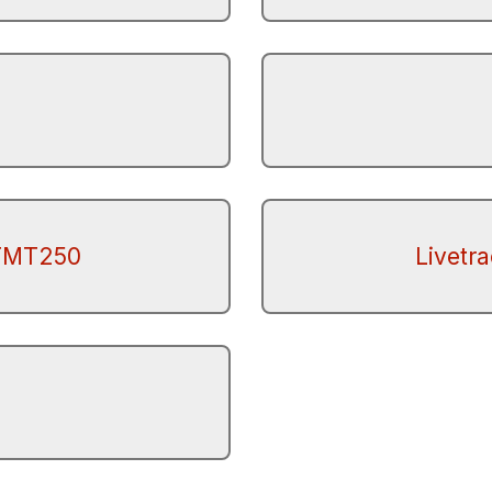
 TMT250
Livetr