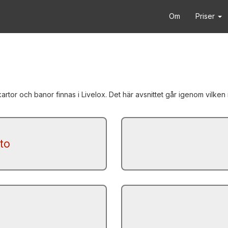
Om
Priser
 kartor och banor finnas i Livelox. Det här avsnittet går igenom vilk
to