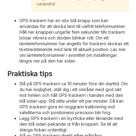
varandra!
GPS-trackern har en stor blå knapp som kan
användas för att skicka larm till valfritt telefonnummer.
Håll ner knappen ungefär fem sekunder tills trackern
börjar vibrera och dioden blinkar rött. Om ett
larmtelefonnummer har angetts för trackern skickas ett
textmeddelande med länk till aktuell position. Läs mer
om larmtelefonnummer i avsnittet om inställningar
längre ner på den här sidan.
Praktiska tips
Slå på GPS-trackern ca 10 minuter före din starttid. Om
du har möjlighet, ställ dig i ett område med god sikt
mot himlen och håll GPS-trackern i handen med den
blå sidan upp. Stå stilla under ett par minuter. Då kan
GPS-trackern göra en noggrann kalibrering mot
satelliterna och positionens precision blir hög.
Lägg GPS-trackern i en byxficka eller liknande med
den blå sidan pekande ut från kroppen. Se till att
stänga fickan ordentligt.
Slå av GPS-trackern direkt efter målgång.