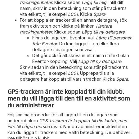
trackingenheter
. Klicka sedan
Lägg till mig
. Intill ditt
namn, skriv in den beteckning som står på trackerns
vita etikett, till exempel
L001
. Klicka
Spara
.
För att koppla en tracker till en annan deltagare, sök
fram aktiviteten och klicka på länken
Hantera
trackingenheter
. Klicka sedan
Lägg till ny deltagare
.
Finns deltagaren i Eventor, välj
Lägg till personer
från Eventor
. Du kan lägga till en eller flera
deltagare i dialogen som visas.
Det går också att skriva in ett namn i fritext utan
Eventor-koppling. Välj
Lägg till ny deltagare
.
Skriv sedan in den beteckning som står på trackerns
vita etikett, till exempel
L001
. Upprepa tills alla
deltagare har kopplats till varsin tracker. Klicka
Spara
.
GPS-trackern är inte kopplad till din klubb,
men du vill lägga till den till en aktivitet som
du administrerar
Följ samma procedur för att lägga till en deltagare som
under rubriken
GPS-trackern är kopplad till din klubb, men
inte till någon person
ovan. När du administrerar aktiviteten
kan du lägga till trackers med valfri beteckning. De behöver
inte tillhöra din klubb.