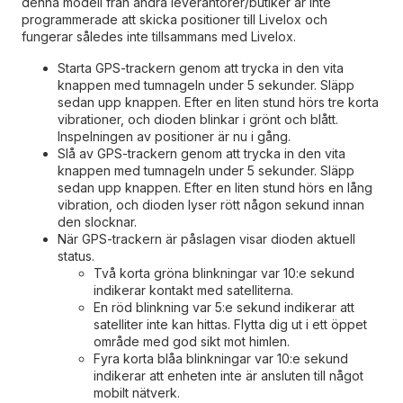
denna modell från andra leverantörer/butiker är inte
programmerade att skicka positioner till Livelox och
fungerar således inte tillsammans med Livelox.
Starta GPS-trackern genom att trycka in den vita
knappen med tumnageln under 5 sekunder. Släpp
sedan upp knappen. Efter en liten stund hörs tre korta
vibrationer, och dioden blinkar i grönt och blått.
Inspelningen av positioner är nu i gång.
Slå av GPS-trackern genom att trycka in den vita
knappen med tumnageln under 5 sekunder. Släpp
sedan upp knappen. Efter en liten stund hörs en lång
vibration, och dioden lyser rött någon sekund innan
den slocknar.
När GPS-trackern är påslagen visar dioden aktuell
status.
Två korta gröna blinkningar var 10:e sekund
indikerar kontakt med satelliterna.
En röd blinkning var 5:e sekund indikerar att
satelliter inte kan hittas. Flytta dig ut i ett öppet
område med god sikt mot himlen.
Fyra korta blåa blinkningar var 10:e sekund
indikerar att enheten inte är ansluten till något
mobilt nätverk.