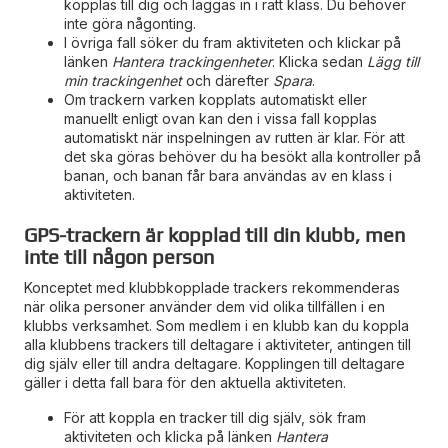
kopplas till dig och läggas in i rätt klass. Du behöver
inte göra någonting.
I övriga fall söker du fram aktiviteten och klickar på
länken
Hantera trackingenheter
. Klicka sedan
Lägg till
min trackingenhet
och därefter
Spara
.
Om trackern varken kopplats automatiskt eller
manuellt enligt ovan kan den i vissa fall kopplas
automatiskt när inspelningen av rutten är klar. För att
det ska göras behöver du ha besökt alla kontroller på
banan, och banan får bara användas av en klass i
aktiviteten.
GPS-trackern är kopplad till din klubb, men
inte till någon person
Konceptet med klubbkopplade trackers rekommenderas
när olika personer använder dem vid olika tillfällen i en
klubbs verksamhet. Som medlem i en klubb kan du koppla
alla klubbens trackers till deltagare i aktiviteter, antingen till
dig själv eller till andra deltagare. Kopplingen till deltagare
gäller i detta fall bara för den aktuella aktiviteten.
För att koppla en tracker till dig själv, sök fram
aktiviteten och klicka på länken
Hantera