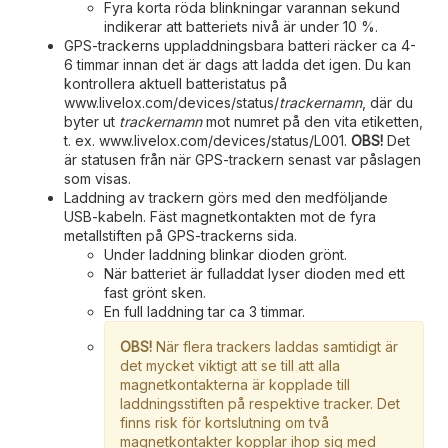
Fyra korta röda blinkningar varannan sekund
indikerar att batteriets nivå är under 10 %.
GPS-trackerns uppladdningsbara batteri räcker ca 4-
6 timmar innan det är dags att ladda det igen. Du kan
kontrollera aktuell batteristatus på
www.livelox.com/devices/status/
trackernamn
, där du
byter ut
trackernamn
mot numret på den vita etiketten,
t. ex. www.livelox.com/devices/status/L001.
OBS!
Det
är statusen från när GPS-trackern senast var påslagen
som visas.
Laddning av trackern görs med den medföljande
USB-kabeln. Fäst magnetkontakten mot de fyra
metallstiften på GPS-trackerns sida.
Under laddning blinkar dioden grönt.
När batteriet är fulladdat lyser dioden med ett
fast grönt sken.
En full laddning tar ca 3 timmar.
OBS!
När flera trackers laddas samtidigt är
det mycket viktigt att se till att alla
magnetkontakterna är kopplade till
laddningsstiften på respektive tracker. Det
finns risk för kortslutning om två
magnetkontakter kopplar ihop sig med