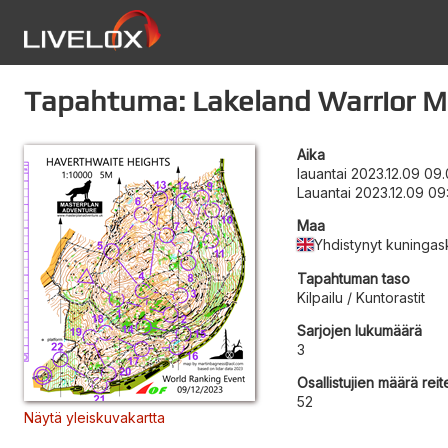
Tapahtuma: Lakeland Warrior M
Aika
lauantai 2023.12.09 09
Lauantai 2023.12.09 0
Maa
Yhdistynyt kuningas
Tapahtuman taso
Kilpailu / Kuntorastit
Sarjojen lukumäärä
3
Osallistujien määrä reite
52
Näytä yleiskuvakartta