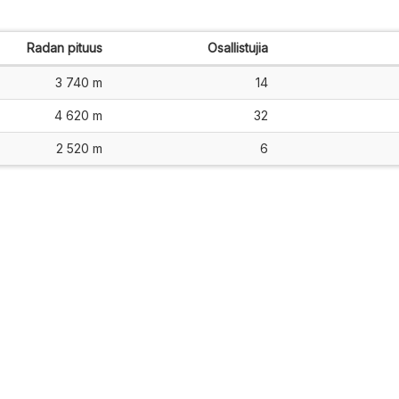
Radan pituus
Osallistujia
3 740 m
14
4 620 m
32
2 520 m
6