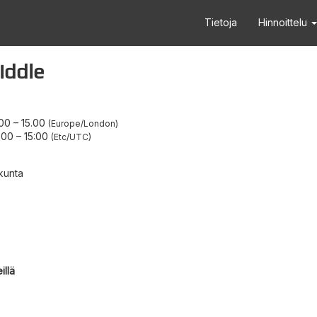
Tietoja
Hinnoittelu
iddle
.00
–
15.00
Europe/London
9:00
–
15:00
Etc/UTC
kunta
illä