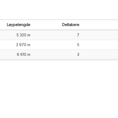
Løypelengde
Deltakere
5 320 m
7
3 970 m
5
6 610 m
3