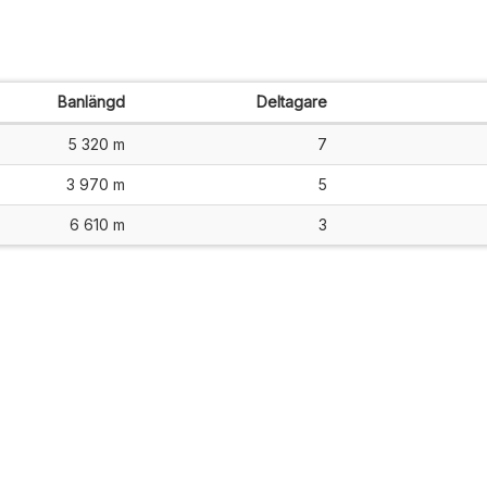
Banlängd
Deltagare
5 320 m
7
3 970 m
5
6 610 m
3