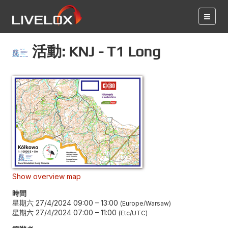
活動: KNJ - T1 Long
Show overview map
時間
星期六 27/4/2024 09:00
–
13:00
Europe/Warsaw
星期六 27/4/2024 07:00
–
11:00
Etc/UTC