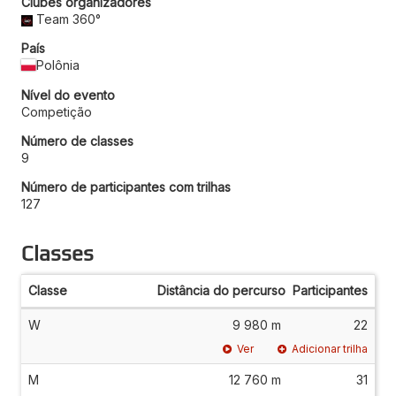
Clubes organizadores
Team 360°
País
Polônia
Nível do evento
Competição
Número de classes
9
Número de participantes com trilhas
127
Classes
Classe
Distância do percurso
Participantes
W
9 980 m
22
Ver
Adicionar trilha
M
12 760 m
31