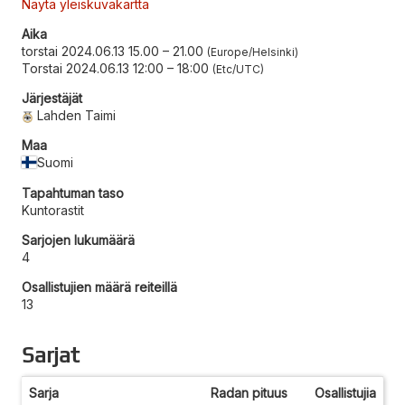
Näytä yleiskuvakartta
Aika
torstai 2024.06.13 15.00
–
21.00
Europe/Helsinki
Torstai 2024.06.13 12:00
–
18:00
Etc/UTC
Järjestäjät
Lahden Taimi
Maa
Suomi
Tapahtuman taso
Kuntorastit
Sarjojen lukumäärä
4
Osallistujien määrä reiteillä
13
Sarjat
Sarja
Radan pituus
Osallistujia