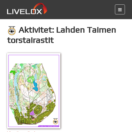
Aktivitet: Lahden Taimen
torstairastit