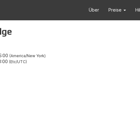
Über
Preise
Hi
dge
5:00
America/New York
0:00
Etc/UTC