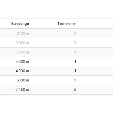
Bahnlänge
Teilnehmer
2.100 m
0
3.020 m
0
4.050 m
0
4.420 m
1
4.300 m
1
5.100 m
4
6.480 m
5