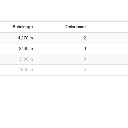
Bahnlänge
Teilnehmer
4.270 m
2
3.160 m
1
2.190 m
0
1.500 m
0