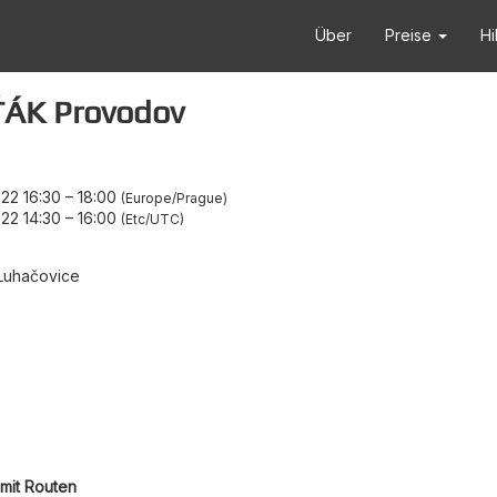
Über
Preise
Hi
ŤÁK Provodov
22 16:30
–
18:00
Europe/Prague
22 14:30
–
16:00
Etc/UTC
Luhačovice
mit Routen