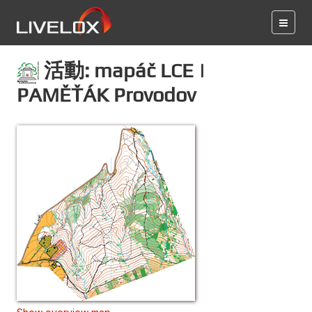
活動: mapáč LCE |
PAMĚŤÁK Provodov