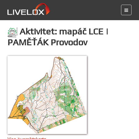
Aktivitet: mapáč LCE |
PAMĚŤÁK Provodov