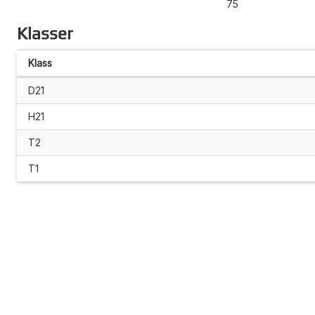
75
Klasser
Klass
D21
H21
T2
T1