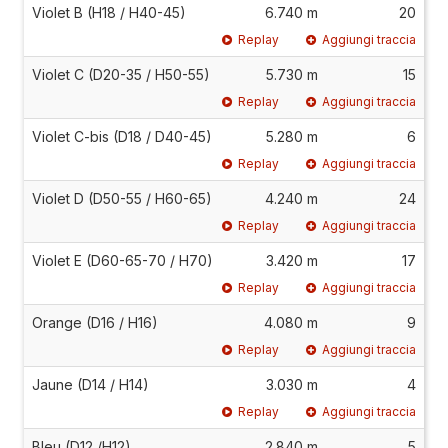
Violet B (H18 / H40-45)
6.740 m
20
Replay
Aggiungi traccia
Violet C (D20-35 / H50-55)
5.730 m
15
Replay
Aggiungi traccia
Violet C-bis (D18 / D40-45)
5.280 m
6
Replay
Aggiungi traccia
Violet D (D50-55 / H60-65)
4.240 m
24
Replay
Aggiungi traccia
Violet E (D60-65-70 / H70)
3.420 m
17
Replay
Aggiungi traccia
Orange (D16 / H16)
4.080 m
9
Replay
Aggiungi traccia
Jaune (D14 / H14)
3.030 m
4
Replay
Aggiungi traccia
Bleu (D12 /H12)
2.840 m
5