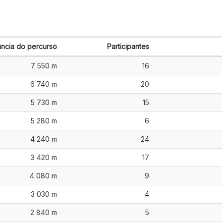
ância do percurso
Participantes
7 550 m
16
6 740 m
20
5 730 m
15
5 280 m
6
4 240 m
24
3 420 m
17
4 080 m
9
3 030 m
4
2 840 m
5