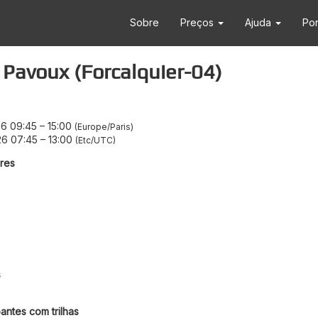
Sobre
Preços
Ajuda
Po
 Pavoux (Forcalquier-04)
26 09:45
–
15:00
Europe/Paris
26 07:45
–
13:00
Etc/UTC
res
s
antes com trilhas