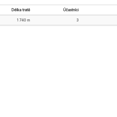
Délka tratě
Účastníci
1 740 m
3