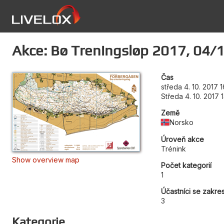
Akce: Bø Treningsløp 2017, 04/
Čas
středa 4. 10. 2017 
Středa 4. 10. 2017 
Země
Norsko
Úroveň akce
Trénink
Show overview map
Počet kategorií
1
Účastníci se zakre
3
Kategorie