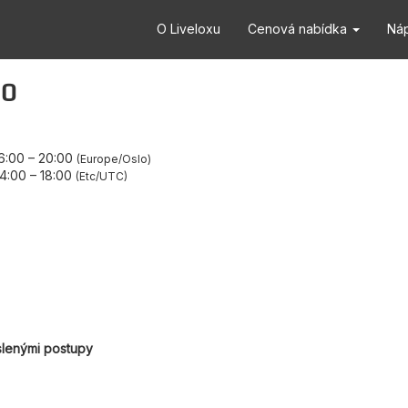
O Liveloxu
Cenová nabídka
Ná
10
16:00
–
20:00
Europe/Oslo
14:00
–
18:00
Etc/UTC
slenými postupy