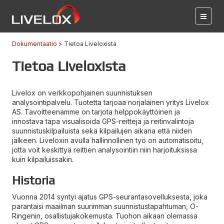
Dokumentaatio
Tietoa Liveloxista
Tietoa Liveloxista
Livelox on verkkopohjainen suunnistuksen
analysointipalvelu. Tuotetta tarjoaa norjalainen yritys Livelox
AS. Tavoitteenamme on tarjota helppokäyttöinen ja
innostava tapa visualisoida GPS-reittejä ja reitinvalintoja
suunnistuskilpailuista sekä kilpailujen aikana että niiden
jälkeen. Liveloxin avulla hallinnollinen työ on automatisoitu,
jotta voit keskittyä reittien analysointiin niin harjoituksissa
kuin kilpailuissakin.
Historia
Vuonna 2014 syntyi ajatus GPS-seurantasovelluksesta, joka
parantaisi maailman suurimman suunnistustapahtuman, O-
Ringenin, osallistujakokemusta. Tuohon aikaan olemassa