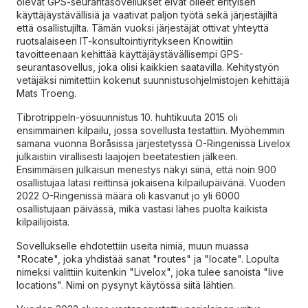
olevat GPS-seurantasovellukset eivät olleet erityisen
käyttäjäystävällisiä ja vaativat paljon työtä sekä järjestäjiltä
että osallistujilta. Tämän vuoksi järjestäjät ottivat yhteyttä
ruotsalaiseen IT-konsultointiyritykseen Knowitiin
tavoitteenaan kehittää käyttäjäystävällisempi GPS-
seurantasovellus, joka olisi kaikkien saatavilla. Kehitystyön
vetäjäksi nimitettiin kokenut suunnistusohjelmistojen kehittäjä
Mats Troeng.
Tibrotrippeln-yösuunnistus 10. huhtikuuta 2015 oli
ensimmäinen kilpailu, jossa sovellusta testattiin. Myöhemmin
samana vuonna Boråsissa järjestetyssä O-Ringenissä Livelox
julkaistiin virallisesti laajojen beetatestien jälkeen.
Ensimmäisen julkaisun menestys näkyi siinä, että noin 900
osallistujaa latasi reittinsä jokaisena kilpailupäivänä. Vuoden
2022 O-Ringenissä määrä oli kasvanut jo yli 6000
osallistujaan päivässä, mikä vastasi lähes puolta kaikista
kilpailijoista.
Sovellukselle ehdotettiin useita nimiä, muun muassa
"Rocate", joka yhdistää sanat "routes" ja "locate". Lopulta
nimeksi valittiin kuitenkin "Livelox", joka tulee sanoista "live
locations". Nimi on pysynyt käytössä siitä lähtien.