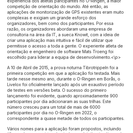
experiência dos atletas paricipantes no O-Ringen, a maior
competição de orientação do mundo. Até então, as
aplicações de monitorização de GPS existentes eram muito
complexas e exigiam um grande esforço dos
organizadores, bem como dos participantes. Por essa
razão, os organizadores abordaram uma empresa de
consultoria na área da IT, a sueca Knowit, com a ideia de
criar uma aplicação mais intuitiva e fácil de utilizar que
permitisse o acesso a toda a gente. O experiente atleta de
orientação e engenheiro de software Mats Troeng foi
escolhido para liderar a equipa de desenvolvimento.<\p>
A 10 de Abril de 2015, a prova noturna Tibrotrippeln foi a
primeira competição em que a aplicação foi testada. Mais
tarde nesse mesmo ano, durante o O-Ringen em Borås, o
Livelox foi oficialmente lançado após um exaustivo período
de testes em versões beta. O sucesso do primeiro
lançamento foi evidente, quando aproximadamente 900
participantes por dia adicionaram as suas trilhas. Este
número cresceu para um total de mais de 6000
participantes por dia no O-Ringen em 2022, o
correspondente a quase metade de todos os participantes.
Vários nomes para a aplicação foram propostos, incluindo